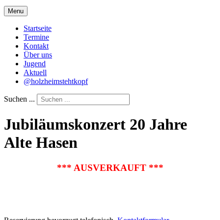
Menu
Startseite
Termine
Kontakt
Über uns
Jugend
Aktuell
@holzheimstehtkopf
Suchen ...
Jubiläumskonzert 20 Jahre
Alte Hasen
*** AUSVERKAUFT ***