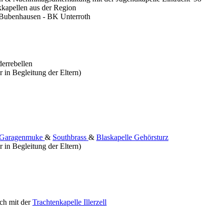
apellen aus der Region
ubenhausen - BK Unterroth
errebellen
r in Begleitung der Eltern)
Garagenmuke
&
Southbrass
&
Blaskapelle Gehörsturz
r in Begleitung der Eltern)
sch mit der
Trachtenkapelle Illerzell