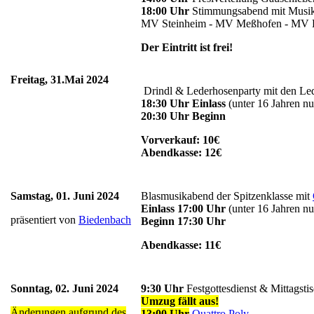
18:00 Uhr
Stimmungsabend mit Musikk
MV Steinheim - MV Meßhofen - MV B
Der Eintritt ist frei!
Freitag, 31.Mai 2024
Drindl & Lederhosenparty mit den Led
18:30 Uhr
Einlass
(unter 16 Jahren nu
20:30 Uhr Beginn
Vorverkauf: 10€
Abendkasse: 12€
Samstag, 01. Juni 2024
Blasmusikabend der Spitzenklasse mit
Einlass 17:00 Uhr
(unter 16 Jahren nu
präsentiert von
Biedenbach
Beginn 17:30 Uhr
Abendkasse: 11€
Sonntag, 02. Juni 2024
9:30 Uhr
Festgottesdienst & Mittagsti
Umzug fällt aus!
Änderungen aufgrund des
13:00 Uhr
Quattro Poly