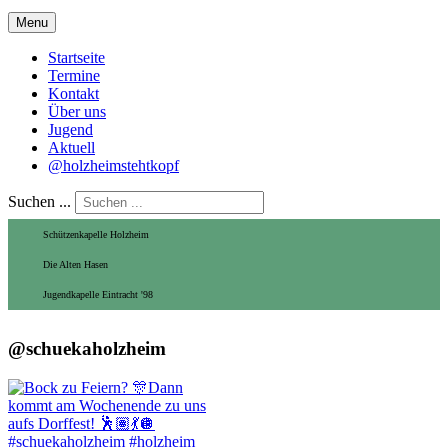
Menu
Startseite
Termine
Kontakt
Über uns
Jugend
Aktuell
@holzheimstehtkopf
Suchen ...
Schützenkapelle Holzheim
Die Alten Hasen
Jugendkapelle Eintracht '98
@schuekaholzheim